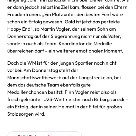
er dann jedoch selbst ins Ziel kam, flossen bei den Eltern
Freudentränen. „Ein Platz unter den besten Fünf wäre
schon ein Erfolg gewesen. Gold ist jetzt das perfekte
Happy End“, so Martin Vogler, der seinem Sohn am
Donnerstag auf der Siegerehrung nicht nur als Vater,
sondern auch als Team-Koordinator die Medaille
überreichen darf – ein weiterer emotionaler Moment.
Doch die WM ist für den jungen Sportler noch nicht
vorbei: Am Donnerstag steht der
Mannschaftswettbewerb auf der Langstrecke an, bei
dem das deutsche Team ebenfalls gute
Medaillenchancen besitzt. Finn Vogler reist also als
frisch gekrönter U23-Weltmeister nach Bitburg zurück –
ein Erfolg, der in seiner Heimat in der Eifel für großen
Stolz sorgen wird.
Beitragsnavigation