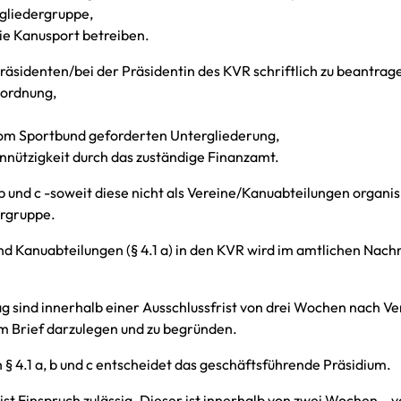
gliedergruppe,
ie Kanusport betreiben.
m Präsidenten/bei der Präsidentin des KVR schriftlich zu beantra
sordnung,
vom Sportbund geforderten Untergliederung,
nützigkeit durch das zuständige Finanzamt.
b und c -soweit diese nicht als Vereine/Kanuabteilungen organis
ergruppe.
nd Kanuabteilungen (§ 4.1 a) in den KVR wird im amtlichen Na
sind innerhalb einer Ausschlussfrist von drei Wochen nach Ve
m Brief darzulegen und zu begründen.
§ 4.1 a, b und c entscheidet das geschäftsführende Präsidium.
 ist Einspruch zulässig. Dieser ist innerhalb von zwei Wochen 