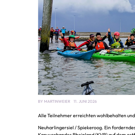
BY
MARTINWEIER
11. JUNI 2026
Alle Teilnehmer erreichten wohlbehalten un
Neuharlingersiel / Spiekeroog. Ein fordernd
Kanuverbandes Rheinland (KVR) auf dem ostf