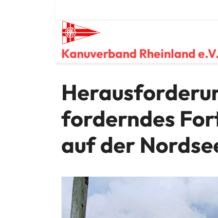
Skip
to
content
Kanuverband Rheinland e.V
Herausforderu
forderndes Fo
auf der Nordse