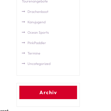
Tourenangebote
Drachenboot
Kanujugend
Ocean Sports
PinkPaddler
Termine
Uncategorized
Archiv
erent