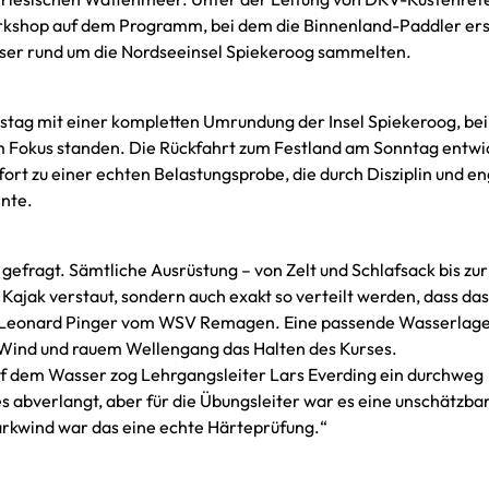
orkshop auf dem Programm, bei dem die Binnenland-Paddler er
ser rund um die Nordseeinsel Spiekeroog sammelten.
tag mit einer kompletten Umrundung der Insel Spiekeroog, bei
 Fokus standen. Die Rückfahrt zum Festland am Sonntag entwi
fort zu einer echten Belastungsprobe, die durch Disziplin und e
nte.
efragt. Sämtliche Ausrüstung – von Zelt und Schlafsack bis zur
Kajak verstaut, sondern auch exakt so verteilt werden, dass da
r Leonard Pinger vom WSV Remagen. Eine passende Wasserlage
 Wind und rauem Wellengang das Halten des Kurses.
uf dem Wasser zog Lehrgangsleiter Lars Everding ein durchweg
es abverlangt, aber für die Übungsleiter war es eine unschätzba
arkwind war das eine echte Härteprüfung.“