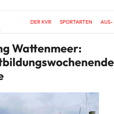
DER KVR
SPORTARTEN
AUS-
.
ng Wattenmeer:
rtbildungswochenende
e