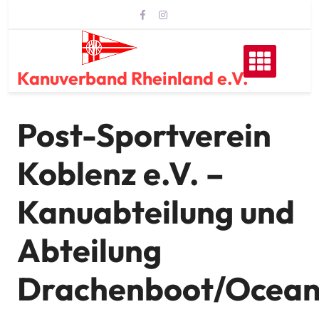
Skip
to
content
Kanuverband Rheinland e.V.
Post-Sportverein
Koblenz e.V. –
Kanuabteilung und
Abteilung
Drachenboot/Ocean