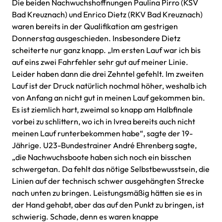
Die beiden Nachwuchshoffnungen Paulina Pirro (KSV
Bad Kreuznach) und Enrico Dietz (RKV Bad Kreuznach)
waren bereits in der Qualifikation am gestrigen
Donnerstag ausgeschieden. Insbesondere Dietz
scheiterte nur ganz knapp. „Im ersten Lauf war ich bis
auf eins zwei Fahrfehler sehr gut auf meiner Linie.
Leider haben dann die drei Zehntel gefehlt. Im zweiten
Lauf ist der Druck natürlich nochmal höher, weshalb ich
von Anfang an nicht gut in meinen Lauf gekommen bin.
Es ist ziemlich hart, zweimal so knapp am Halbfinale
vorbei zu schlittern, wo ich in Ivrea bereits auch nicht
meinen Lauf runterbekommen habe“, sagte der 19-
Jährige. U23-Bundestrainer André Ehrenberg sagte,
„die Nachwuchsboote haben sich noch ein bisschen
schwergetan. Da fehlt das nötige Selbstbewusstsein, die
Linien auf der technisch schwer ausgehängten Strecke
nach unten zu bringen. Leistungsmäßig hätten sie es in
der Hand gehabt, aber das auf den Punkt zu bringen, ist
schwierig. Schade, denn es waren knappe