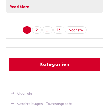
Read More
Seitennummerieru
1
2
…
13
Nächste
der
Beiträge
Kategorien
Allgemein
Ausschreibungen – Tourenangebote